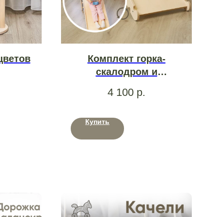
цветов
Комплект горка-
скалодром и
треугольник Пиклер
4 100
р.
большой
Купить