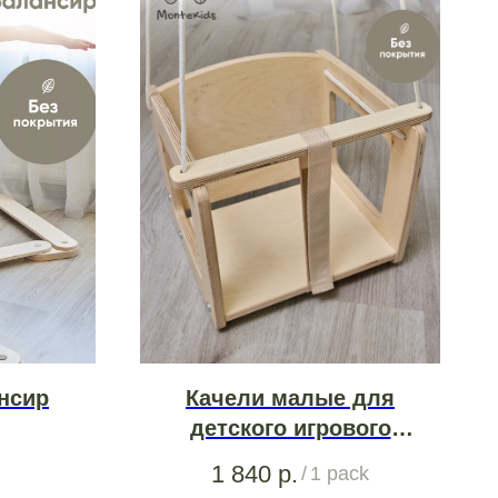
нсир
Качели малые для
детского игрового
комплекса
1 840
р.
/
1 pack