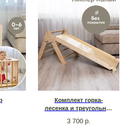
р
Комплект горка-
лесенка и треугольник
Пиклер малый
3 700
р.