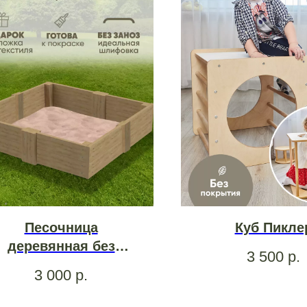
Песочница
Куб Пикле
деревянная без
3 500
р.
крышки 120*116
3 000
р.