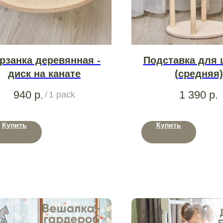
рзанка деревянная -
Подставка для 
диск на канате
(средняя)
940
р.
1 390
р.
/
1 pack
Купить
Купить