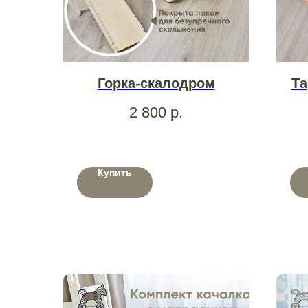
Горка-скалодром
Та
2 800
р.
Купить